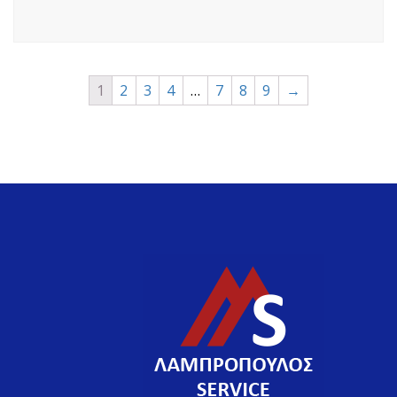
1
2
3
4
…
7
8
9
→