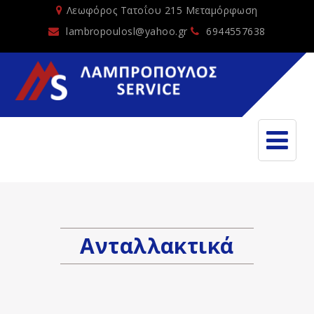
Λεωφόρος Τατοΐου 215 Μεταμόρφωση
lambropoulosl@yahoo.gr
6944557638
Ανταλλακτικά