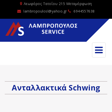
Λεωφόρος Τατοΐου 215 Μεταμόρφωση
lambropoulosl@yahoo.gr
6944557638
Ανταλλακτικά Schwing