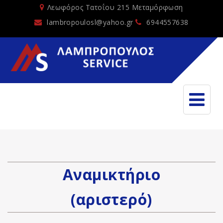
Λεωφόρος Τατοΐου 215 Μεταμόρφωση
lambropoulosl@yahoo.gr
6944557638
Αναμικτήριο
(αριστερό)