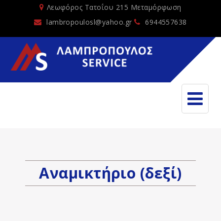
Λεωφόρος Τατοΐου 215 Μεταμόρφωση
lambropoulosl@yahoo.gr
6944557638
Αναμικτήριο (δεξί)