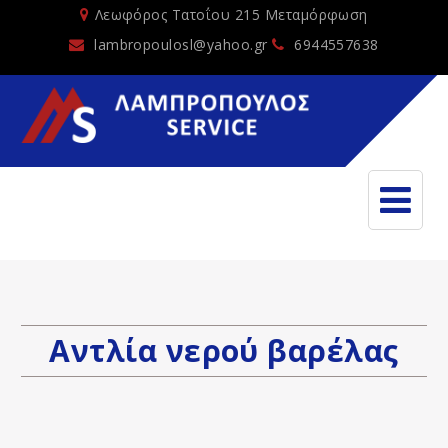
Λεωφόρος Τατοΐου 215 Μεταμόρφωση
lambropoulosl@yahoo.gr
6944557638
Αντλία νερού βαρέλας