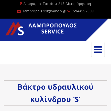
Λεωφόρος Τατοΐου 215 Μεταμόρφωση
lambropoulosl@yahoo.gr
6944557638
Βάκτρο υδραυλικού
κυλίνδρου ‘S’