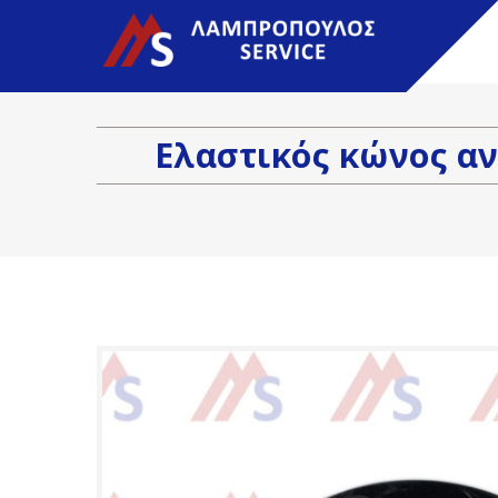
Λεωφόρος Τατοΐου 215 Μεταμόρφωση
l
Ελαστικός κώνος α