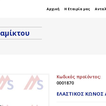
ambropoulosl@yahoo.gr
6944557638
Αρχική
Η Εταιρία μας
Αντα
ναμίκτου
Κωδικός προϊόντος:
0001870
ΕΛΑΣΤΙΚΌΣ ΚΏΝΟΣ