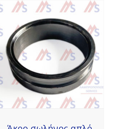
Άκρο σωλήνος απλό