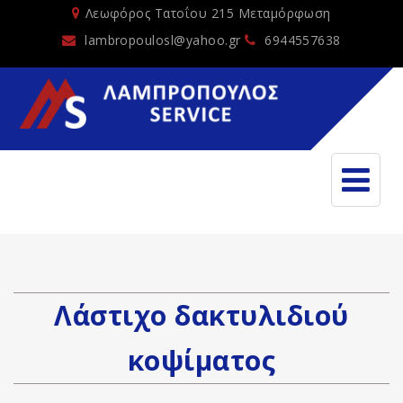
Λεωφόρος Τατοΐου 215 Μεταμόρφωση
lambropoulosl@yahoo.gr
6944557638
Λάστιχο δακτυλιδιού
κοψίματος