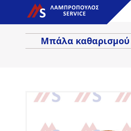
Λεωφόρος Τατοΐου 215 Μεταμόρφωση
l
Μπάλα καθαρισμού