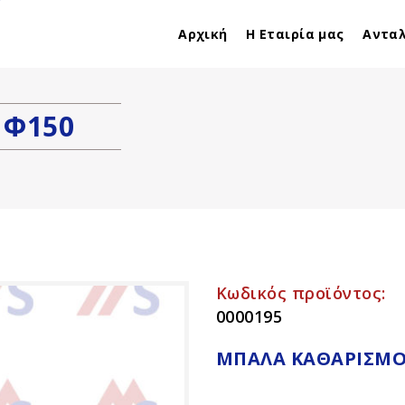
ambropoulosl@yahoo.gr
6944557638
Αρχική
Η Εταιρία μας
Αντα
 Φ150
Κωδικός προϊόντος:
0000195
ΜΠΆΛΑ ΚΑΘΑΡΙΣΜΟ