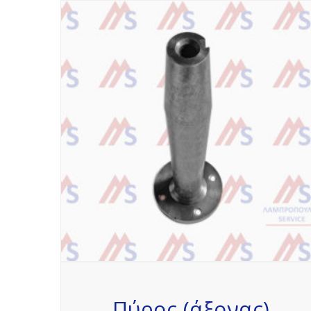
Πύρος (άξονας)