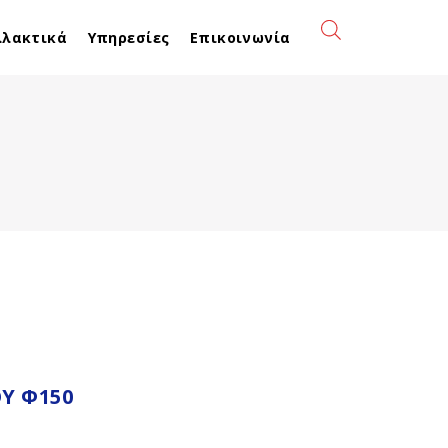
λλακτικά
Υπηρεσίες
Επικοινωνία
Ύ Φ150