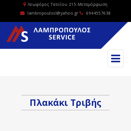
Λεωφόρος Τατοΐου 215 Μεταμόρφωση
lambropoulosl@yahoo.gr
6944557638
Πλακάκι Τριβής