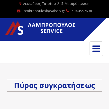
Λεωφόρος Τατοΐου 215 Μεταμόρφωση
lambropoulosl@yahoo.gr
6944557638
Πύρος συγκρατήσεως