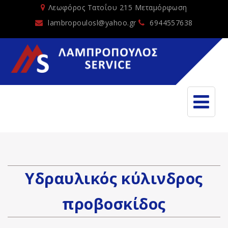
Λεωφόρος Τατοΐου 215 Μεταμόρφωση
lambropoulosl@yahoo.gr
6944557638
Υδραυλικός κύλινδρος
προβοσκίδος