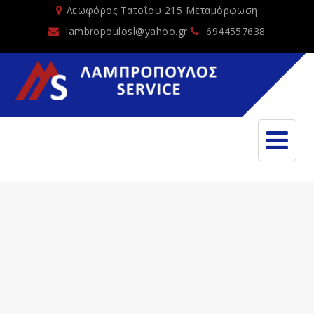
Λεωφόρος Τατοΐου 215 Μεταμόρφωση
lambropoulosl@yahoo.gr
6944557638