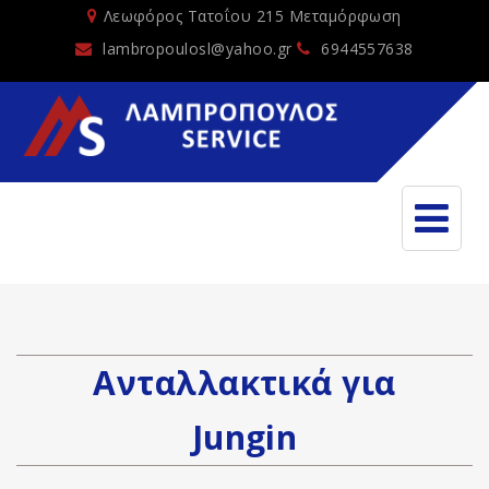
Λεωφόρος Τατοΐου 215 Μεταμόρφωση
lambropoulosl@yahoo.gr
6944557638
Ανταλλακτικά για
Jungin