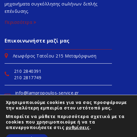
μηχανήματα συγκόλλησης σωλήνων διπλής
επένδυσης.
Περισσότερα
Επικοινωνήστε μαζί μας
Λεωφόρος Τατοΐου 215 Μεταμόρφωση
210 2840391
210 2817749
info@lampropoulos-service.gr
lambropoulosl@yahoo.gr
Χρησιμοποιούμε cookies για να σας προσφέρουμε
την καλύτερη εμπειρία στον ιστότοπό μας.
https://www.lampropoulos-service.gr/
Μπορείτε να μάθετε περισσότερα σχετικά με τα
cookies που χρησιμοποιούμε ή να τα
απενεργοποιήσετε στις
ρυθμίσεις
.
Copyright © 2023 lampropoulos-service.gr. All rights reserved.