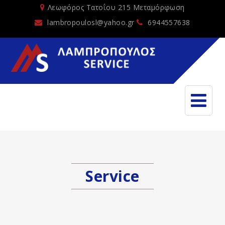
Λεωφόρος Τατοΐου 215 Μεταμόρφωση
lambropoulosl@yahoo.gr
6944557638
Service